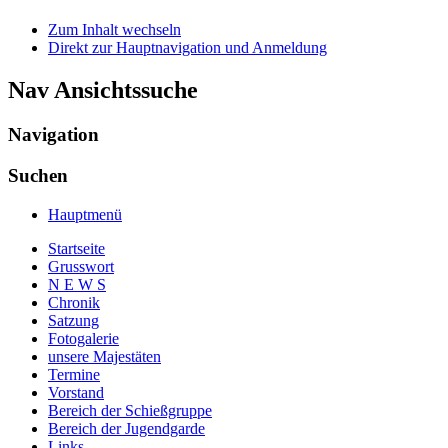
Zum Inhalt wechseln
Direkt zur Hauptnavigation und Anmeldung
Nav Ansichtssuche
Navigation
Suchen
Hauptmenü
Startseite
Grusswort
N E W S
Chronik
Satzung
Fotogalerie
unsere Majestäten
Termine
Vorstand
Bereich der Schießgruppe
Bereich der Jugendgarde
Links